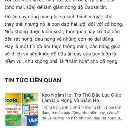
(phô mai, sữa) để làm giảm nồng độ Capsaicin.
Đồ ăn cay nóng mang lại sự kích thích vị giác khó
thay thế, nhưng nó là con dao hai lưỡi đối với cổ họng.
Nếu không được kiểm soát, thói quen này có thể dẫn
đến rát họng, đau họng và những cơn ho dai dẳng.
Hãy là một tín đồ ẩm thực thông minh, cân bằng giữa
sở thích và sức khỏe để bữa ăn cay của bạn luôn là
niềm vui, chứ không phải là "thảm họa" cho cổ họng.
TIN TỨC LIÊN QUAN
Kẹo Ngậm Ho: Trợ Thủ Đắc Lực Giúp
Làm Dịu Họng Và Giảm Ho
Trong bối cảnh ô nhiễm không khí và bụi mịn
đang ở mức báo động như hiện nay, các vấn
đề về đường hô hấp như ho, đau rát họng đã
trở thành nỗi lo thường trực. Dù là do cảm