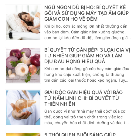
lạnh, dị ứng hay thời tiết hanh khô, những
cơn ngứa họng luôn gây phiền toái cho công
NGỦ NGON DÙ BỊ HO: BÍ QUYẾT KÊ
việc và sinh hoạt. Lúc này, kẹo ngậm ho
GỐI VÀ SỬ DỤNG MÁY TẠO ẨM GIÚP
chính là giải pháp tiện lợi, hiệu quả được
GIẢM CƠN HO VỀ ĐÊM
nhiều người tin dùng.
Khi bị ho, cơn ác mộng lớn nhất thường đến
vào ban đêm. Cảm giác nằm xuống giường,
cơn ho lại kéo đến dữ dội, làm gián đoạn giấc
ngủ và khiến cơ thể mệt mỏi hơn. Tình trạng
ho về đêm không chỉ ảnh hưởng đến bạn mà
BÍ QUYẾT TỪ CĂN BẾP: 3 LOẠI GIA VỊ
còn làm phiền người thân xung quanh. Thực
TỰ NHIÊN GIÚP GIẢM HO VÀ LÀM
tế, cách bạn nằm ngủ có tác động lớn đến
DỊU ĐAU HỌNG HIỆU QUẢ
tần suất và cường độ của cơn ho. Bài viết này
Khi cơn ho dai dẳng gõ cửa hay cảm giác đau
sẽ bật mí hai bí quyết ngủ đúng cách khi bị
họng khó chịu xuất hiện, chúng ta thường
ho cực kỳ đơn giản mà hiệu quả: điều chỉnh
tìm đến các loại thuốc hoặc kẹo ngậm. Tuy
tư thế ngủ bằng cách kê gối cao và sử dụng
nhiên, thiên nhiên đã ban tặng cho chúng ta
máy tạo ẩm để giúp bạn vượt qua những đêm
những "liều thuốc" tuyệt vời ngay trong căn
GIẢI ĐỘC GAN HIỆU QUẢ VỚI BÀO
khó khăn, giảm cơn ho về đêm và có được
bếp của mình. Những loại gia vị tự nhiên
TỬ NẤM LINH CHI: BÍ QUYẾT TỪ
một giấc ngủ ngon trọn vẹn.
quen thuộc không chỉ làm phong phú hương
THIÊN NHIÊN
vị món ăn mà còn sở hữu khả năng kháng
Gan được ví như "nhà máy thải độc" của cơ
khuẩn, chống viêm mạnh mẽ, hỗ trợ giảm ho
thể, đóng vai trò then chốt trong việc lọc
và làm dịu cổ họng một cách an toàn.Bài viết
máu, chuyển hóa chất dinh dưỡng và đào thải
này sẽ đưa bạn khám phá sức mạnh của ba
độc tố. Tuy nhiên, trong cuộc sống hiện đại
loại gia vị tự nhiên: Nghệ, Tỏi và Hành tây, và
có đầy rẫy căng thẳng và ô nhiễm, gan của
5 THÓI QUEN BUỔI SÁNG GIÚP