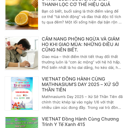
cách tận dụng chúng để bảo vệ sức khỏe hô
chúng ta phải làm việc quá tải. Thói quen
THANH LỌC CƠ THỂ HIỆU QUẢ
hấp của bạn.
thức khuya, sử dụng rượu bia, thuốc lá, và
Bạn có biết, buổi sáng là thời điểm vàng để
tiêu thụ nhiều thực phẩm chế biến sẵn đã
cơ thể "tái khởi động" và đào thải độc tố tích
khiến gan phải đối mặt với áp lực lớn. Khi
tụ qua đêm? Một lối sống hiện đại bận rộn dễ
chức năng gan suy giảm, cơ thể sẽ có những
khiến cơ thể tích tụ nhiều áp lực và chất độc
biểu hiện bất thường như mệt mỏi, da vàng,
hại. Nhưng đừng lo, chỉ với 5 thói quen đơn
nổi mụn nhọt hay nóng trong người. Việc chủ
giản vào mỗi buổi sáng, bạn hoàn toàn có thể
CẨM NANG PHÒNG NGỪA VÀ GIẢM
động giải độc gan và bảo vệ cơ quan này là
giúp cơ thể được thanh lọc, cảm thấy tràn
HO KHI GIAO MÙA: NHỮNG ĐIỀU AI
vô cùng cần thiết. Trong số các phương pháp
đầy năng lượng và sẵn sàng cho một ngày
CŨNG NÊN BIẾT.
từ thiên nhiên, bào tử nấm linh chi nổi lên
mới. Hãy cùng khám phá những bí quyết
Giao mùa – thời điểm thời tiết thay đổi thất
như một giải pháp hiệu quả, an toàn và được
"vàng" này.
thường luôn là “cơn ác mộng” với hệ hô hấp.
nhiều người tin dùng. Vậy tại sao bào tử nấm
Phổ biến nhất là ho dai dẳng, ho kéo dài, ho
linh chi lại có khả năng đặc biệt này?
kèm đau rát cổ họng.
VIETNAT ĐỒNG HÀNH CÙNG
MATHNASIUM’S DAY 2025 – XỨ SỞ
THẦN TIÊN
Mathnasium’s Day 2025 – Xứ Sở Thần Tiên đã
chính thức khép lại vào ngày 1/6 với thật
nhiều cảm xúc đong đầy. Trong vai trò đồng
hành và tài trợ chính thức, VIETNAT rất vinh
dự khi được góp phần tạo nên một sự kiện
VIETNAT Đồng Hành Cùng Chương
Quốc tế Thiếu nhi đầy màu sắc, ý nghĩa và
Trình Y Tế Xanh 415