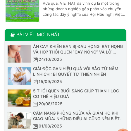
trọn vẹn niềm vui cho các em nhỏ cùng gia
Vừa qua, VIETNAT đã vinh dự là một trong
đình.
những doanh nghiệp góp phần vào chuyến
công tác đầy ý nghĩa của Hội Hữu nghị Việt
Nam - Campuchia TP. Hồ Chí Minh. Chuyến
đi không chỉ là hoạt động thăm hỏi mà còn
kết hợp khám chữa bệnh, phát thuốc miễn
BÀI VIẾT MỚI NHẤT
phí cho bà con người Khơ me gốc Việt có
hoàn cảnh khó khăn tại Campuchia.
ĂN CAY KHIẾN BẠN BỊ ĐAU HỌNG, RÁT HỌNG
VÀ HO? THÓI QUEN “CAY NÓNG” VÀ LỜI
KHUYÊN DÀNH CHO BẠN
24/10/2025
GIẢI ĐỘC GAN HIỆU QUẢ VỚI BÀO TỬ NẤM
LINH CHI: BÍ QUYẾT TỪ THIÊN NHIÊN
15/09/2025
5 THÓI QUEN BUỔI SÁNG GIÚP THANH LỌC
CƠ THỂ HIỆU QUẢ
20/08/2025
CẨM NANG PHÒNG NGỪA VÀ GIẢM HO KHI
GIAO MÙA: NHỮNG ĐIỀU AI CŨNG NÊN BIẾT.
01/08/2025