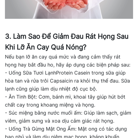
3. Làm Sao Để Giảm Đau Rát Họng Sau
Khi Lỡ Ăn Cay Quá Nóng?
Nếu bạn lỡ ăn cay quá mức và đang cảm thấy rát
họng hay bắt đầu ho, hãy áp dụng các biện pháp sau:
- Uống Sữa Tươi LạnhProtein Casein trong sữa giúp
hòa tan và rửa trôi Capsaicin ra khỏi thụ thể đau. Sữa
lạnh cũng giúp làm dịu nhiệt độ cục bộ.
- Ăn Tinh Bột: Cơm, bánh mì, khoai tây giúp hút bớt
chất cay trong khoang miệng và họng.
- Súc miệng bằng nước muối ấm: Giúp làm sạch, giảm
viêm, giảm sưng và xoa dịu cảm giác rát họng.
- Uống Trà Gừng Mật Ong Ấm: Mật ong có tác dụng
bao phủ và làm dịu niêm mạc họng, kháng khuẩn,