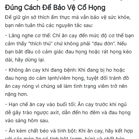
Đúng Cách Để Bảo Vệ Cổ Họng
Để giữ gìn sở thích ẩm thực mà vẫn bảo vệ sức khỏe,
bạn nên tuân thủ các nguyên tắc sau:
- Lắng nghe cơ thể: Chỉ ăn cay đến mức độ cơ thể bạn
cảm thấy "thích thú" chứ không phải "đau đớn". Nếu
bạn bắt đầu có cảm giác đau họng hoặc rát họng kéo
dài, hãy dừng lại.
- Không ăn cay khi đang bệnh: Khi đang bị ho hoặc
đau họng do cảm lạnh/viêm họng, tuyệt đối tránh đồ
ăn cay nóng vì chúng sẽ làm tình trạng viêm trở nên
nặng hơn.
- Hạn chế ăn cay vào buổi tối: Ăn cay trước khi ngủ
dễ gây trào ngược axit, dẫn đến ho đêm và đau họng
vào sáng hôm sau.
- Ăn kèm chất béo và tinh bột: Khi ăn cay, hãy kết hợp
với các món ăn có tinh bột (cơm, bún) và chất béo