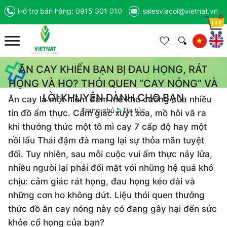
Hỗ trợ bán hàng: 0915 301 010
salesviacol@vietnat.vn
0
Toggle
navigation
ĂN CAY KHIẾN BẠN BỊ ĐAU HỌNG, RÁT
HỌNG VÀ HO? THÓI QUEN “CAY NÓNG” VÀ
LỜI KHUYÊN DÀNH CHO BẠN
Ăn cay là một niềm đam mê khó cưỡng của nhiều
Trang chủ
Tin tức
tín đồ ẩm thực. Cảm giác xuýt xoa, mồ hôi vã ra
khi thưởng thức một tô mì cay 7 cấp độ hay một
nồi lẩu Thái đậm đà mang lại sự thỏa mãn tuyệt
đối. Tuy nhiên, sau mỗi cuộc vui ẩm thực nảy lửa,
nhiều người lại phải đối mặt với những hệ quả khó
chịu: cảm giác rát họng, đau họng kéo dài và
những cơn ho không dứt. Liệu thói quen thưởng
thức đồ ăn cay nóng này có đang gây hại đến sức
khỏe cổ họng của bạn?